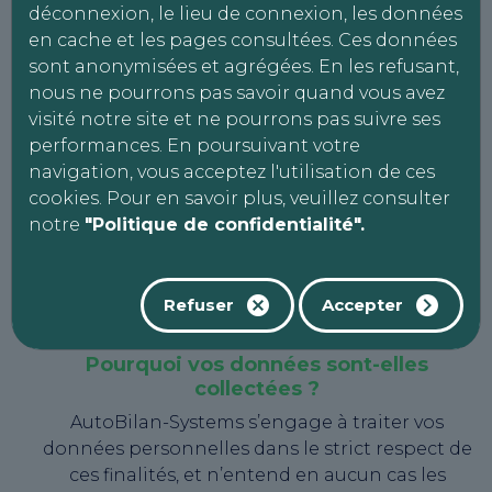
déconnexion, le lieu de connexion, les données
AutoBilan-Systems s’engage à ce que la
en cache et les pages consultées. Ces données
collecte et le traitement de vos données
sont anonymisées et agrégées. En les refusant,
personnelles effectués à partir du site soient
nous ne pourrons pas savoir quand vous avez
conformes à la loi n° 78-17 du 6 janvier 1978
visité notre site et ne pourrons pas suivre ses
modifiée, relative à l’informatique, aux fichiers
performances. En poursuivant votre
et aux libertés (dite « Loi Informatique et
navigation, vous acceptez l'utilisation de ces
Libertés ») et du Règlement (UE) n° 2016/679 du
cookies. Pour en savoir plus, veuillez consulter
27 avril 2016 dit « Règlement général sur la
notre
"Politique de confidentialité".
protection des données » (ou « RGDP »). Cette
politique décrit la manière dont AutoBilan-
Systems s’engage à collecter, utiliser et
Refuser
Accepter
protéger vos données personnelles.
Pourquoi vos données sont-elles
collectées ?
AutoBilan-Systems s’engage à traiter vos
données personnelles dans le strict respect de
ces finalités, et n’entend en aucun cas les